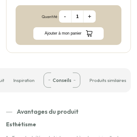
-
+
Quantité :
Ajouter à mon panier
uit
Inspiration
Conseils
Produits similaires
Avantages du produit
Esthétisme