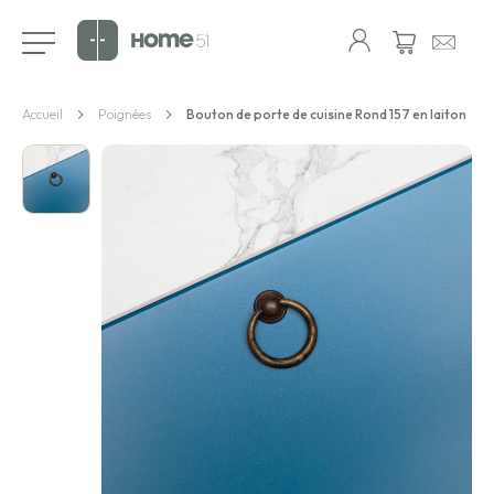
Je suis particulier
Accueil
Poignées
Bouton de porte de cuisine Rond 157 en laiton
Je suis professionnel
Poignées meuble