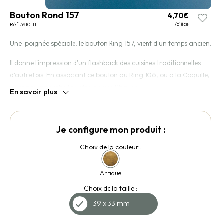
Bouton Rond 157
4,70€
/pièce
Réf. 3910-11
Une poignée spéciale, le bouton Ring 157, vient d'un temps ancien.
Il donne l'impression d'un flashback des cuisines traditionnelles
d'autrefois. En associant ce bouton au Ring 106, ou a la Coquille,
vous pouvez embellir votre cuisine Shaker.
En savoir plus
Je configure mon produit :
Choix de la couleur :
Antique
Choix de la taille :
39 x 33 mm