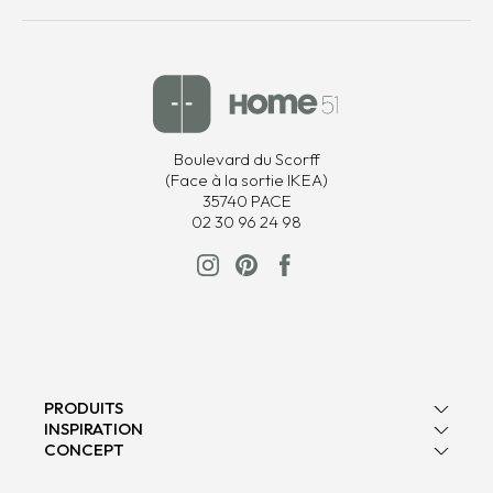
Boulevard du Scorff
(Face à la sortie IKEA)
35740 PACE
02 30 96 24 98
PRODUITS
INSPIRATION
Poignées pour mobilier
CONCEPT
Blog
Idées déco
Qui sommes nous ?
Engagements environnementaux